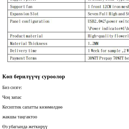
Көп берилүүчү суроолор
Биз сизге:
Чоң запас
Кесиптик сапатты көзөмөлдөө
жакшы таңгактоо
Өз убагында жеткирүү