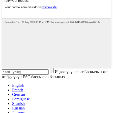
Издөө үчүн enter баскычын же
жабуу үчүн ESC баскычын басыңыз
English
French
German
Portuguese
Spanish
Russian
Japanese