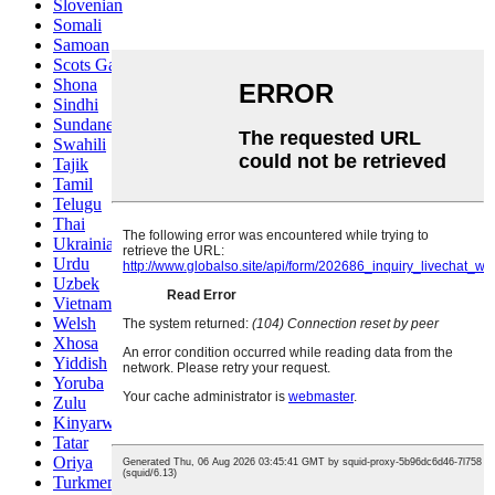
Slovenian
Somali
Samoan
Scots Gaelic
Shona
Sindhi
Sundanese
Swahili
Tajik
Tamil
Telugu
Thai
Ukrainian
Urdu
Uzbek
Vietnamese
Welsh
Xhosa
Yiddish
Yoruba
Zulu
Kinyarwanda
Tatar
Oriya
Turkmen