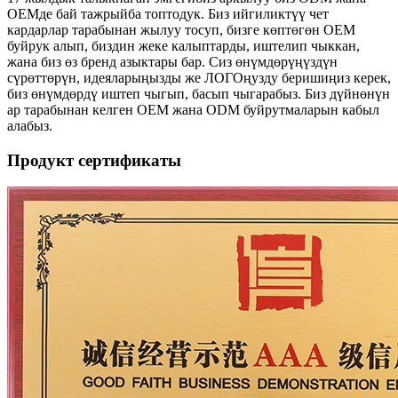
OEMде бай тажрыйба топтодук. Биз ийгиликтүү чет
кардарлар тарабынан жылуу тосуп, бизге көптөгөн OEM
буйрук алып, биздин жеке калыптарды, иштелип чыккан,
жана биз өз бренд азыктары бар. Сиз өнүмдөрүңүздүн
сүрөттөрүн, идеяларыңызды же ЛОГОңузду беришиңиз керек,
биз өнүмдөрдү иштеп чыгып, басып чыгарабыз. Биз дүйнөнүн
ар тарабынан келген OEM жана ODM буйрутмаларын кабыл
алабыз.
Продукт сертификаты