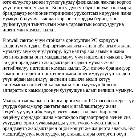
өзгөчөлүктөр менен түзмөгүңүздү физикалык жактан коргоо
үчүн иштелип чыккан. Коопсуздуктун бул кошумча катмары
брандмауэр компоненттериңизди уруксатсыз кирүүдөн жана
мүмкүн болуучу зыяндан коргоого жардам берип, жан
дүйнөңүздүн тынчтыгын жана тармактын коопсуздугуна
ишенимди камсыз кылат.
Firewall сактоо үчүн стойкага орнотулган PC корпусун
колдонуунун дагы бир артыкчылыгы - анын аба агымы жана
муздатуу мүмкүнчүлүктөрү. Бул каптар аба агымын жана
вентиляцияны оптималдаштыруу үчүн иштелип чыккан, бул
сиздин брандмауэр жабдыктарыңыздын муздак жана
натыйжалуу иштешин камсыз кылат. Бул өзгөчө брандмауэр
компоненттеринин иштешин жана ишенимдүүлүгүн колдоо
үчүн абдан маанилүү, анткени ашыкча ысып кетүү
системанын иштебей калышына жана мүмкүн болгон
аппараттык камсыздоонун бузулушуна алып келиши мүмкүн.
Мындан тышкары, стойкага орнотулган PC шассиси керектүү
учурда брандмауэр сактагычын ыңгайлаштыруу жана
кеңейтүү үчүн ийкемдүүлүктү камсыз кылат. Бир нече
кеңейүү орундары жана монтаждоо параметрлери менен сиз
учурдагы орнотууларыңызды үзгүлтүккө учуратпастан
брандмауэр жабдыктарын оңой кошуп же жаңырта аласыз. Бул
масштабдуулук коопсуздук муктаждыктары өзгөргөн өсүп