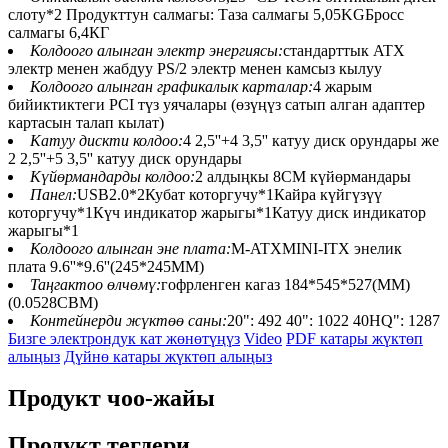
слоту*2 Продукттун салмагы: Таза салмагы 5,05KGБросс
салмагы 6,4КГ
Колдоого алынган электр энергиясы:
стандарттык ATX
электр менен жабдуу PS/2 электр менен камсыз кылуу
Колдоого алынган графикалык карталар:
4 жарым
бийиктиктеги PCI түз уячалары (өзүңүз сатып алган адаптер
картасын талап кылат)
Катуу дискти колдоо:
4 2,5''+4 3,5'' катуу диск орундары же
2 2,5''+5 3,5'' катуу диск орундары
Күйөрмандарды колдоо:
2 алдыңкы 8CM күйөрмандары
Панел:
USB2.0*2Кубат которгучу*1Кайра күйгүзүү
которгучу*1Күч индикатор жарыгы*1Катуу диск индикатор
жарыгы*1
Колдоого алынган эне плата:
M-ATXMINI-ITX энелик
плата 9.6''*9.6''(245*245MM)
Таңгактоо өлчөмү:
гофрленген кагаз 184*545*527(MM)
(0.0528CBM)
Контейнерди жүктөө саны:
20": 492 40": 1022 40HQ": 1287
Бизге электрондук кат жөнөтүңүз
Video
PDF катары жүктөп
алыңыз
Дүйнө катары жүктөп алыңыз
Продукт чоо-жайы
Продукт тегдери