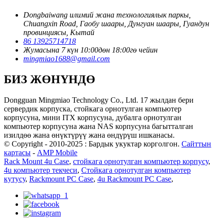
Dongbaiwang илимий жана технологиялык паркы,
Chuangxin Road, Гаобу шаары, Дунгуан шаары, Гуандун
провинциясы, Кытай
86 13925714718
Жумасына 7 күн 10:00дөн 18:00гө чейин
mingmiao1688@gmail.com
БИЗ ЖӨНҮНДӨ
Dongguan Mingmiao Technology Co., Ltd. 17 жылдан бери
сервердик корпуска, стойкага орнотулган компьютер
корпусуна, мини ITX корпусуна, дубалга орнотулган
компьютер корпусуна жана NAS корпусуна багытталган
изилдөө жана өнүктүрүү жана өндүрүш ишканасы.
© Copyright - 2010-2025 : Бардык укуктар корголгон.
Сайттын
картасы
-
AMP Mobile
Rack Mount 4u Case
,
стойкага орнотулган компьютер корпусу
,
4u компьютер текчеси
,
Стойкага орнотулган компьютер
кутусу
,
Rackmount PC Case
,
4u Rackmount PC Case
,