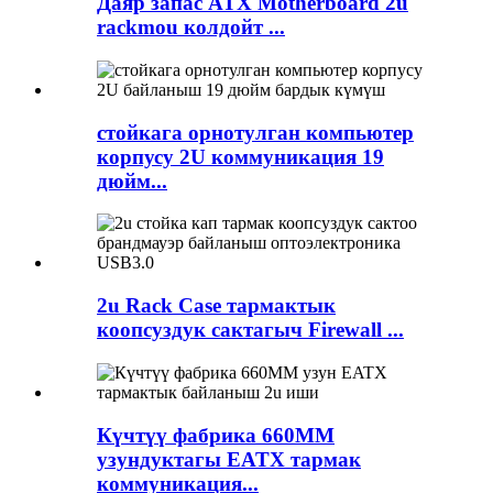
Даяр запас ATX Motherboard 2u
rackmou колдойт ...
стойкага орнотулган компьютер
корпусу 2U коммуникация 19
дюйм...
2u Rack Case тармактык
коопсуздук сактагыч Firewall ...
Күчтүү фабрика 660MM
узундуктагы EATX тармак
коммуникация...