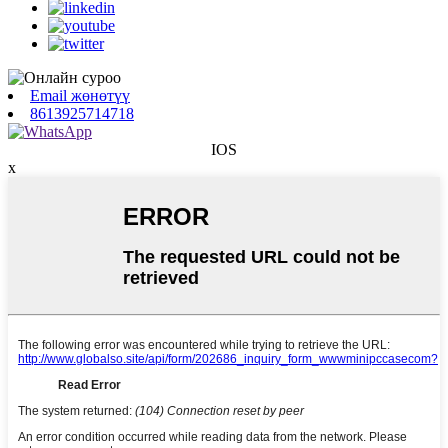
Email жөнөтүү
8613925714718
IOS
x