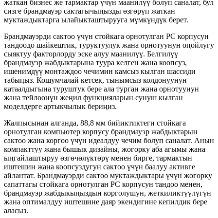
жаткан бизнес же тармактар ​​үчүн маанилүү болуп саналат, бул
сизге брандмауэр сактагычыңызды өзгөрүп жаткан
муктаждыктарга ылайыкташтырууга мүмкүндүк берет.
Брандмауэрди сактоо үчүн стойкага орнотулган PC корпусун
тандоодо шайкештик, туруктуулук жана орнотуунун оңойлугу
сыяктуу факторлорду эске алуу маанилүү. Белгилүү
брандмауэр жабдыктарына туура келген жана коопсуз,
ишенимдүү монтаждоо чечимин камсыз кылган шассиди
табыңыз. Кошумчалай кетсек, тынымсыз колдонуунун
катаалдыгына туруштук бере ала турган жана орнотуунун
жана тейлөөнүн жеңил функцияларын сунуш кылган
моделдерге артыкчылык бериңиз.
Жалпысынан алганда, 88,8 мм бийиктиктеги стойкага
орнотулган компьютер корпусу брандмауэр жабдыктарын
сактоо жана коргоо үчүн идеалдуу чечим болуп саналат. Анын
компакттуу жана бышык дизайны, жогорку аба агымы жана
ыңгайлаштыруу өзгөчөлүктөрү менен бирге, тармактын
иштешин жана коопсуздугун сактоо үчүн баалуу активге
айлантат. Брандмауэрди сактоо муктаждыктары үчүн жогорку
сапаттагы стойкага орнотулган PC корпусун тандоо менен,
брандмауэр жабдыкыңыздын корголушун, жеткиликтүүлүгүн
жана оптималдуу иштешине даяр экендигине кепилдик бере
аласыз.