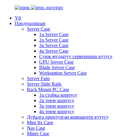
Үй
Продукциялар
Server Case
1u Server Case
2u Server Case
3u Server Case
4u Server Case
Суюк муздатуу серверинин кутусу
GPU Server Case
Blade Server Case
Workstation Server Case
Server Fans
Server Slide Rails
Rack Mount PC Case
1u стойка корпусу
2u текче корпусу
3u текче корпусу
4u текче корпусу
Дубалга орнотулган компьютер кутусу
Mini Itx Case
Nas Case
Miner Case