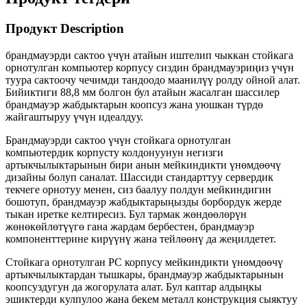
Продукт Description
брандмауэрди сактоо үчүн атайын иштелип чыккан стойкага
орнотулган компьютер корпусу сиздин брандмауэриңиз үчүн
туура сактоочу чечимди тандоодо маанилүү ролду ойной алат.
Бийиктиги 88,8 мм болгон бул атайын жасалган шассилер
брандмауэр жабдыктарын коопсуз жана уюшкан түрдө
жайгаштыруу үчүн идеалдуу.
Брандмауэрди сактоо үчүн стойкага орнотулган
компьютердик корпусту колдонуунун негизги
артыкчылыктарынын бири анын мейкиндикти үнөмдөөчү
дизайны болуп саналат. Шассиди стандарттуу сервердик
текчеге орнотуу менен, сиз баалуу полдун мейкиндигин
бошотуп, брандмауэр жабдыктарыңызды борбордук жерде
тыкан иретке келтиресиз. Бул тармак жөндөөлөрүн
жөнөкөйлөтүүгө гана жардам бербестен, брандмауэр
компоненттерине кирүүнү жана тейлөөнү да жеңилдетет.
Стойкага орнотулган PC корпусу мейкиндикти үнөмдөөчү
артыкчылыктардан тышкары, брандмауэр жабдыктарынын
коопсуздугун да жогорулата алат. Бул каптар алдыңкы
эшиктерди кулпулоо жана бекем металл конструкция сыяктуу