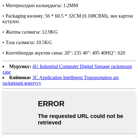
• Материалдын калыңдыгы: 1.2MM
• Packaging көлөмү: 56 * 60.5 * 32CM (0.108CBM), эки картон
кутулоо
• Жалпы салмагы: 12.9KG
• Таза салмагы: 10.5KG
• Контейнерди жүктөө саны: 20": 235 40": 495 40HQ": 620
Мурунку:
4U Industrial Computer Digital Signage rackmount
case
Кийинки:
3C Application Intelligent Transportation atx
rackmount корпусу