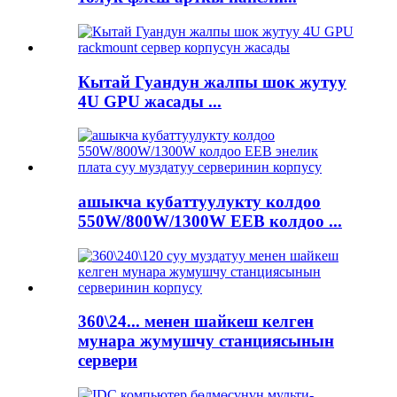
Кытай Гуандун жалпы шок жутуу
4U GPU жасады ...
ашыкча кубаттуулукту колдоо
550W/800W/1300W EEB колдоо ...
360\24... менен шайкеш келген
мунара жумушчу станциясынын
сервери