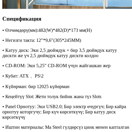
Спецификация
• Өлчөмдөрү(мм):482(W)*482(D)*173 мм(H)
• Негизги такта: 12"*9,6"(305*245MM)
• Катуу диск: Эки 2,5 дюймдук + бир 3,5 дюймдук катуу
дискти же үч 2,5 дюймдук катуу дискти колдоо
• CD-ROM: Эки 5,25" CD-ROM үчүн жайгашкан жер
• Кубат: ATX 、PS\2
• Күйөрман: бир 12025 күйөрман
• Кеңейтүү Slot: Жети толук бийик жана түз Slots
• Panel Орнотуу: Эки USB2.0; Бир электр өчүргүч; Бир кайра
орнотуу которгучу; Бир күч көрсөткүчү; Бир катуу диск
көрсөткүчү
• Иштин материалы: Ma Steel гүлдөрсүз цинк менен капталган