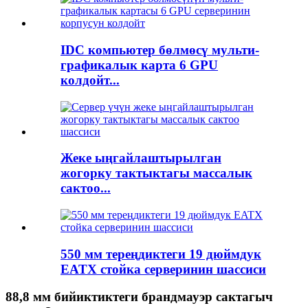
IDC компьютер бөлмөсү мульти-
графикалык карта 6 GPU
колдойт...
Жеке ыңгайлаштырылган
жогорку тактыктагы массалык
сактоо...
550 мм тереңдиктеги 19 дюймдук
EATX стойка серверинин шассиси
88,8 мм бийиктиктеги брандмауэр сактагыч