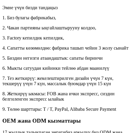
Эмне үчүн бизди тандаңыз
1. Биз булагы фабрикабыз,
2. Чакан партияны ыңгайлаштырууну колдоо,
3. Factory кепилдик кепилдик,
4. Сапатты көзөмөлдөө: фабрика ташып чейин 3 жолу сынайт
5. Биздин негизги атаандаштык: сапаты биринчи
6. Мыкты сатуудан кийинки тейлөө абдан маанилүү
7. Тез жеткирүү: жекелештирилген дизайн үчүн 7 күн,
текшерүү үчүн 7 күн, массалык буюмдар үчүн 15 күн
8. Жеткирүү ыкмасы: FOB жана ички экспресс, сиздин
белгиленген экспресс ылайык
9. Төлөө шарттары: T / T, PayPal, Alibaba Secure Payment
OEM жана ODM кызматтары
17 жылдык талыкпаган эмгегибиз аркылуу биз ODM жана