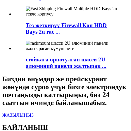
Тез жеткирүү Firewall Көп HDD
Bays 2u rac ...
стойкага орнотулган шасси 2U
алюминий панели жалтырак ...
Биздин өнүмдөр же прейскурант
жөнүндө суроо үчүн бизге электрондук
почтаңызды калтырыңыз, биз 24
сааттын ичинде байланышабыз.
ЖАЗЫЛЫҢЫЗ
БАЙЛАНЫШ