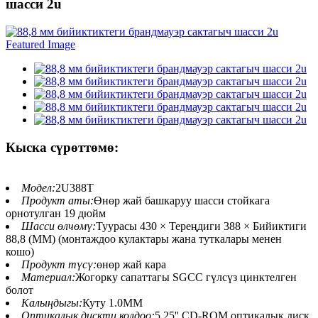
шасси 2u
Кыска сүрөттөмө:
Модел:
2U388T
Продукт аты:
Өнөр жай башкаруу шасси стойкага
орнотулган 19 дюйм
Шасси өлчөмү:
Туурасы 430 × Тереңдиги 388 × Бийиктиги
88,8 (ММ) (монтаждоо кулактары жана туткалары менен
кошо)
Продукт түсү:
өнөр жай кара
Материал:
Жогорку сапаттагы SGCC гүлсүз цинктелген
болот
Калыңдыгы:
Куту 1.0MM
Оптикалык дискти колдоо:
5,25'' CD-ROM оптикалык диск