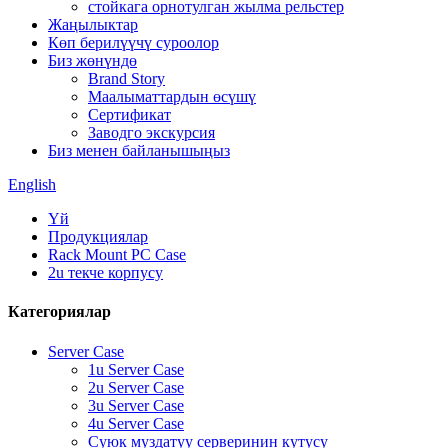
стойкага орнотулган жылма рельстер
Жаңылыктар
Көп берилүүчү суроолор
Биз жөнүндө
Brand Story
Маалыматтардын өсүшү
Сертификат
Заводго экскурсия
Биз менен байланышыңыз
English
Үй
Продукциялар
Rack Mount PC Case
2u текче корпусу
Категориялар
Server Case
1u Server Case
2u Server Case
3u Server Case
4u Server Case
Суюк муздатуу серверинин кутусу