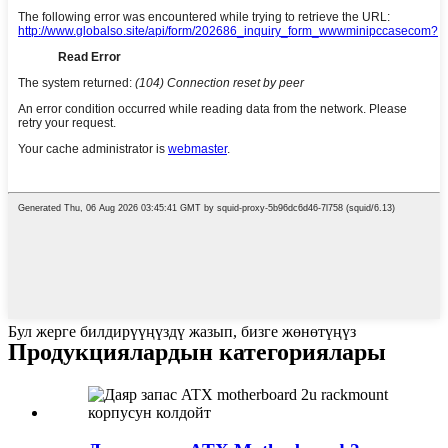
Бул жерге билдирүүңүздү жазып, бизге жөнөтүңүз
Продукциялардын категориялары