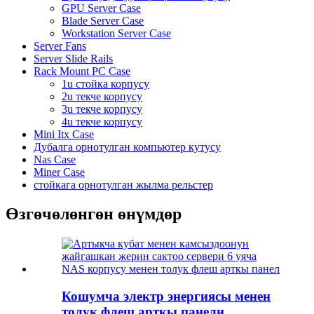
GPU Server Case
Blade Server Case
Workstation Server Case
Server Fans
Server Slide Rails
Rack Mount PC Case
1u стойка корпусу
2u текче корпусу
3u текче корпусу
4u текче корпусу
Mini Itx Case
Дубалга орнотулган компьютер кутусу
Nas Case
Miner Case
стойкага орнотулган жылма рельстер
Өзгөчөлөнгөн өнүмдөр
Кошумча электр энергиясы менен
толук флеш арткы панели...